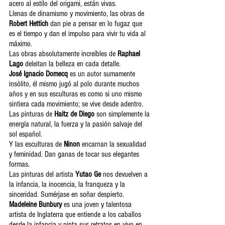
acero al estilo del origami, están vivas.
Llenas de dinamismo y movimiento, las obras de 
Robert Hettich
 dan pie a pensar en lo fugaz que 
es el tiempo y dan el impulso para vivir tu vida al 
máximo.
Las obras absolutamente increíbles de 
Raphael 
Lago 
deleitan la belleza en cada detalle.
José Ignacio Domecq
 es un autor sumamente 
insólito, él mismo jugó al polo durante muchos 
años y en sus esculturas es como si uno mismo 
sintiera cada movimiento; se vive desde adentro.
Las pinturas de 
Haitz de Diego
 son simplemente la 
energía natural, la fuerza y ​​la pasión salvaje del 
sol español.
Y las esculturas de 
Ninon
 encarnan la sexualidad 
y feminidad. Dan ganas de tocar sus elegantes 
formas.
Las pinturas del artista 
Yutao Ge
 nos devuelven a 
la infancia, la inocencia, la franqueza y la 
sinceridad. Sumérjase en soñar despierto.
Madeleine Bunbury
 es una joven y talentosa 
artista de Inglaterra que entiende a los caballos 
desde la infancia y pinta sus retratos en vivo en 