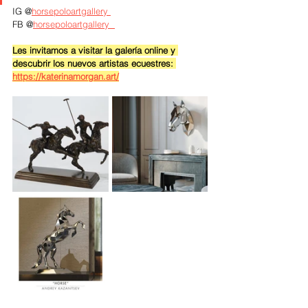
IG @
horsepoloartgallery 
FB @
horsepoloartgallery  
Les invitamos a visitar la galería online y 
descubrir los nuevos artistas ecuestres: 
https://katerinamorgan.art/