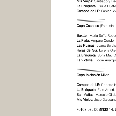
Mis Viejos:
 Santiago y Pe
La Enriqueta:
 Guille Huet
Campos de LE:
 Fabian M
///////////////////////////
Copa Casaneo 
(Femenina
Baxtter:
 Maria Sofía Rocc
La Plata:
 Amparo Condomi 
Las Ruanas:
 Juana Bortha
Haras del Sur:
 Lorena Oje
La Enriqueta:
 Sofía Mac Do
La Victoria:
 Elodie Avargu
///////////////////////////
Copa Iniciación Mixta
Campos de LE:
 Roberto 
La Enriqueta:
 Fran Ameri,
San Matías:
 Marcelo Olide
Mis Viejos:
 Jose Dalesand
FOTOS DEL DOMINGO 14, 