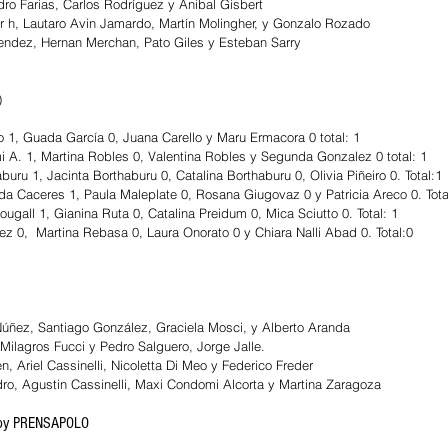
dro Farias, Carlos Rodríguez y Anibal Gisbert
er h, Lautaro Avin Jamardo, Martín Molingher, y Gonzalo Rozado
endez, Hernan Merchan, Pato Giles y Esteban Sarry
)
o 1, Guada García 0, Juana Carello y Maru Ermacora 0 total: 1
A. 1, Martina Robles 0, Valentina Robles y Segunda Gonzalez 0 total: 1
buru 1, Jacinta Borthaburu 0, Catalina Borthaburu 0, Olivia Piñeiro 0. Total:1
da Caceres 1, Paula Maleplate 0, Rosana Giugovaz 0 y Patricia Areco 0. Tota
ugall 1, Gianina Ruta 0, Catalina Preidum 0, Mica Sciutto 0. Total: 1
ez 0,  Martina Rebasa 0, Laura Onorato 0 y Chiara Nalli Abad 0. Total:0
Núñez, Santiago González, Graciela Mosci, y Alberto Aranda
 Milagros Fucci y Pedro Salguero, Jorge Jalle.
n, Ariel Cassinelli, Nicoletta Di Meo y Federico Freder
ro, Agustin Cassinelli, Maxi Condomi Alcorta y Martina Zaragoza
by PRENSAPOLO