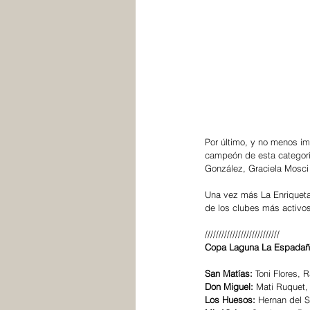
Por último, y no menos imp
campeón de esta categorí
González, Graciela Mosci 
Una vez más La Enriqueta
de los clubes más activos
///////////////////////////
Copa Laguna La Espadañ
San Matías:
 Toni Flores,
Don Miguel:
 Mati Ruquet,
Los Huesos:
 Hernan del 