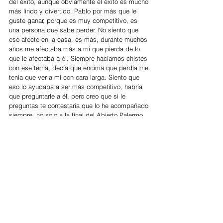
del éxito, aunque obviamente el éxito es mucho 
más lindo y divertido. Pablo por más que le 
guste ganar, porque es muy competitivo, es 
una persona que sabe perder. No siento que 
eso afecte en la casa, es más, durante muchos 
años me afectaba más a mi que pierda de lo 
que le afectaba a él. Siempre hacíamos chistes 
con ese tema, decía que encima que perdía me 
tenia que ver a mi con cara larga. Siento que 
eso lo ayudaba a ser más competitivo, habría 
que preguntarle a él, pero creo que si le 
preguntas te contestaría que lo he acompañado 
siempre, no solo a la final del Abierto Palermo 
sino a todos los torneos que juega, no hay una 
distinción si uno es más importante que otro, 
me divierte acompañarlo, me gusta y no podría 
hacerlo de otra manera.
Alguna vez dijo Adolfo Cambiaso que él éxito 
no hubiese sido posible sin el apoyo de su 
mujer. Sin miedo a ser egocéntrica ¿Crees que 
es así? No solo por tu caso sino también en 
general como mujer que acompaña y que está 
en contacto con otras esposas que pueden 