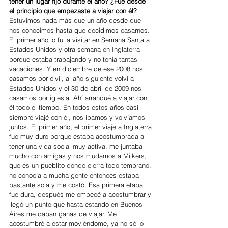
tener un lugar fijo durante el año? ¿Fue desde 
el principio que empezaste a viajar con él?
Estuvimos nada más que un año desde que 
nos conocimos hasta que decidimos casarnos. 
El primer año lo fui a visitar en Semana Santa a 
Estados Unidos y otra semana en Inglaterra 
porque estaba trabajando y no tenía tantas 
vacaciones. Y en diciembre de ese 2008 nos 
casamos por civil, al año siguiente volví a 
Estados Unidos y el 30 de abril de 2009 nos 
casamos por iglesia. Ahí arranqué a viajar con 
él todo el tiempo. En todos estos años casi 
siempre viajé con él, nos íbamos y volvíamos 
juntos. El primer año, el primer viaje a Inglaterra 
fue muy duro porque estaba acostumbrada a 
tener una vida social muy activa, me juntaba 
mucho con amigas y nos mudamos a Milkers, 
que es un pueblito donde cierra todo temprano, 
no conocía a mucha gente entonces estaba 
bastante sola y me costó. Esa primera etapa 
fue dura, después me empecé a acostumbrar y 
llegó un punto que hasta estando en Buenos 
Aires me daban ganas de viajar. Me 
acostumbré a estar moviéndome, ya no sé lo 