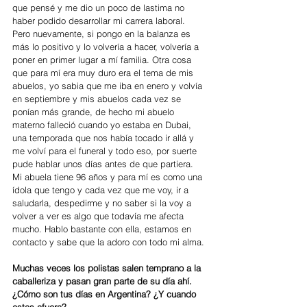
que pensé y me dio un poco de lastima no 
haber podido desarrollar mi carrera laboral. 
Pero nuevamente, si pongo en la balanza es 
más lo positivo y lo volvería a hacer, volvería a 
poner en primer lugar a mí familia. Otra cosa 
que para mí era muy duro era el tema de mis 
abuelos, yo sabia que me iba en enero y volvía 
en septiembre y mis abuelos cada vez se 
ponían más grande, de hecho mi abuelo 
materno falleció cuando yo estaba en Dubai, 
una temporada que nos había tocado ir allá y 
me volví para el funeral y todo eso, por suerte 
pude hablar unos días antes de que partiera. 
Mi abuela tiene 96 años y para mí es como una 
ídola que tengo y cada vez que me voy, ir a 
saludarla, despedirme y no saber si la voy a 
volver a ver es algo que todavía me afecta 
mucho. Hablo bastante con ella, estamos en 
contacto y sabe que la adoro con todo mi alma.
Muchas veces los polistas salen temprano a la 
caballeriza y pasan gran parte de su día ahí. 
¿Cómo son tus días en Argentina? ¿Y cuando 
estas afuera?