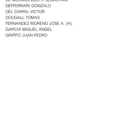
DEFFERRARI GONZALO
DEL CARRIL VICTOR
DOUGALL TOMAS
FERNANDEZ MORENO JOSE A. (H).
GARCIA MIGUEL ANGEL
GRIPPO JUAN PEDRO
HARRIET JUAN MANUEL
HUNTER SILVESTRE
LALOR LUIS EDUARDO
MAJUL MATIAS
MORANDO JUAN FACUNDO
MORENO CROTTO CELEDONIO
MORTILLA ANDREA MARIANO
PANDO FRANCISCO
PAZZAGLIA ANTONIO (H)
PAZZAGLIA NICOLAS
ROCA SEGUNDO
ROCHELLE FERNANDO
SMITH DONALD
SORDELLI FELIPE
SPECIALE FEDERICO
STRADA NICOLAS
VALLARINO GUILLERMO FEDERICO