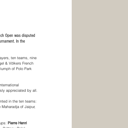
ench Open was disputed 
rnament. In the 
ayers, ten teams, nine 
gel & Völkers French 
riumph of Polo Park 
ternational 
sly appreciated by all.
nted in the ten teams: 
 Maharadja of Jaipur, 
ups: 
Pierre Henri 