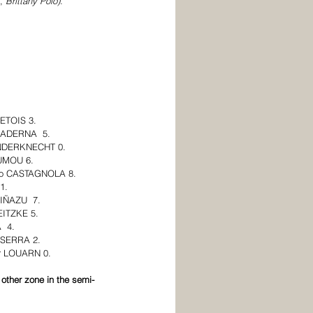
, 
Brittany Polo)
.
VETOIS 3.
MADERNA  5.
INDERKNECHT 0.
UMOU 6. 
lo CASTAGNOLA 8.
1.
IÑAZU  7.
EITZKE 5.
  4.
 SERRA 2.
or LOUARN 0.
 other zone in the semi-