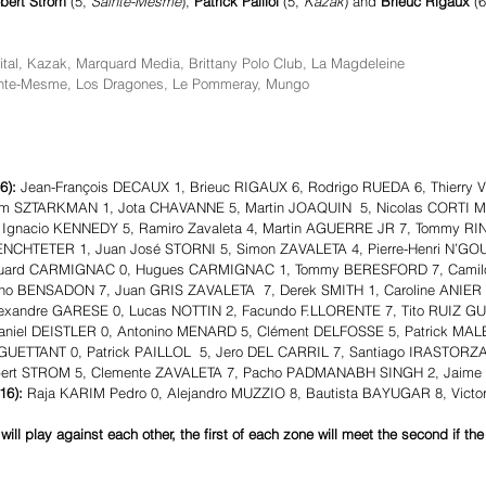
bert Strom
 (5, 
Sainte-Mesme
), 
Patrick Paillol
 (5, 
Kazak
) and 
Brieuc Rigaux
 (6
tal, Kazak, Marquard Media, Brittany Polo Club, La Magdeleine
inte-Mesme, Los Dragones, Le Pommeray, Mungo 
6):
 Jean-François DECAUX 1, Brieuc RIGAUX 6, Rodrigo RUEDA 6, Thierry 
m SZTARKMAN 1, Jota CHAVANNE 5, Martin JOAQUIN  5, Nicolas CORTI 
 Ignacio KENNEDY 5, Ramiro Zavaleta 4, Martin AGUERRE JR 7, Tommy R
SENCHTETER 1, Juan José STORNI 5, Simon ZAVALETA 4, Pierre-Henri N’GO
uard CARMIGNAC 0, Hugues CARMIGNAC 1, Tommy BERESFORD 7, Cami
ino BENSADON 7, Juan GRIS ZAVALETA  7, Derek SMITH 1, Caroline ANIER 
lexandre GARESE 0, Lucas NOTTIN 2, Facundo F.LLORENTE 7, Tito RUIZ GU
aniel DEISTLER 0, Antonino MENARD 5, Clément DELFOSSE 5, Patrick MAL
GUETTANT 0, Patrick PAILLOL  5, Jero DEL CARRIL 7, Santiago IRASTORZA
bert STROM 5, Clemente ZAVALETA 7, Pacho PADMANABH SINGH 2, Jaime
16):
 Raja KARIM Pedro 0, Alejandro MUZZIO 8, Bautista BAYUGAR 8, Vict
ill play against each other, the first of each zone will meet the second if the