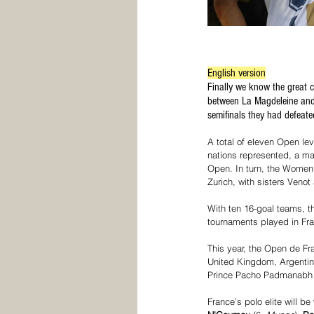
English version
Finally we know the great 
between La Magdeleine and
semifinals they had defeate
A total of eleven Open le
nations represented, a ma
Open. In turn, the Women'
Zurich, with sisters Veno
With ten 16-goal teams, t
tournaments played in Fran
This year, the Open de Fra
United Kingdom, Argentina
Prince Pacho Padmanabh 
France’s polo elite will b