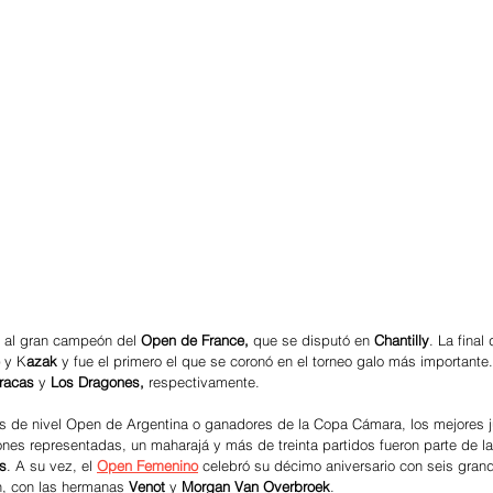
 al gran campeón del 
Open de France,
 que se disputó en 
Chantilly
. La final
 y K
azak
 y fue el primero el que se coronó en el torneo galo más importante.
racas
 y 
Los Dragones,
 respectivamente.
es de nivel Open de Argentina o ganadores de la Copa Cámara, los mejores 
nes representadas, un maharajá y más de treinta partidos fueron parte de la
s
. A su vez, el
Open Femenino
celebró su décimo aniversario con seis grand
ch, con las hermanas 
Venot
 y 
Morgan Van Overbroek
. 