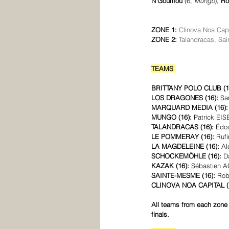
N'Goumou
 (6, 
Mungo
), 
Ro
ZONE 1: 
Clinova Noa Capi
ZONE 2: 
Talandracas, Sa
TEAMS 
BRITTANY POLO CLUB (1
LOS DRAGONES (16):
 Sa
MARQUARD MEDIA (16):
MUNGO (16):
 Patrick EI
TALANDRACAS (16):
 Édo
LE POMMERAY (16):
 Ruf
LA MAGDELEINE (16):
 A
SCHOCKEMÖHLE (16):
 D
KAZAK (16):
 Sébastien A
SAINTE-MESME (16):
 Ro
CLINOVA NOA CAPITAL (
All teams from each zone w
finals.