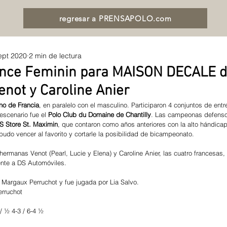
regresar a PRENSAPOLO.com
ept 2020
2 min de lectura
nce Feminin para MAISON DECALE d
not y Caroline Anier
no de Francia
, en paralelo con el masculino. Participaron 4 conjuntos de entr
escenario fue el 
Polo Club du Domaine de Chantilly
. Las campeonas defensor
 Store St. Maximin
, que contaron como años anteriores con la alto hándicap
do vencer al favorito y cortarle la posibilidad de bicampeonato. 
hermanas Venot (Pearl, Lucie y Elena) y Caroline Anier, las cuatro francesas,
rente a DS Automóviles.
Margaux Perruchot y fue jugada por Lia Salvo.
rruchot
/ ½ 4-3 / 6-4 ½