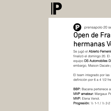
prensapolo
20 s
Open de Fra
hermanas Ve
Se jugó el 
Abierto Femeni
finalizó el domingo 20. El 
equipo 
DS Automobiles DS
embargo, Maison Dacale pu
El team integrado por las 
definición por 6 a 4 1/2 f
BBP: 
Bacana pertenece a 
MVP amateur:
 Margaux Pe
MVP: 
Elena Venot.
Progresión:
 ½ 1-1 / ½ 2-2 