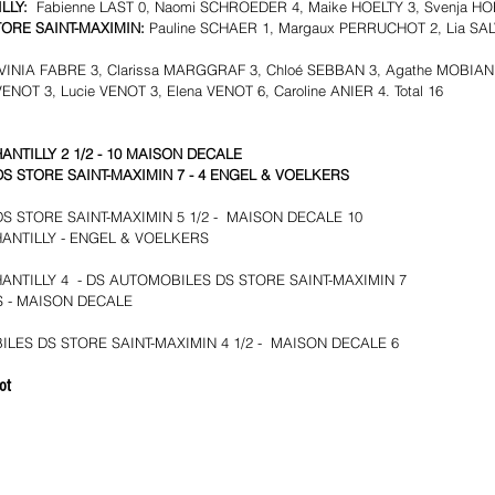
LLY: 
 Fabienne LAST 0, Naomi SCHROEDER 4, Maike HOELTY 3, Svenja HOEL
ORE SAINT-MAXIMIN: 
Pauline SCHAER 1, Margaux PERRUCHOT 2, Lia SAL
VINIA FABRE 3, Clarissa MARGGRAF 3, Chloé SEBBAN 3, Agathe MOBIAN 2
VENOT 3, Lucie VENOT 3, Elena VENOT 6, Caroline ANIER 4. Total 16
ANTILLY 2 1/2 - 10 MAISON DECALE
S STORE SAINT-MAXIMIN 7 - 4 ENGEL & VOELKERS
S STORE SAINT-MAXIMIN 5 1/2 -  MAISON DECALE 10
HANTILLY - ENGEL & VOELKERS
ANTILLY 4  - DS AUTOMOBILES DS STORE SAINT-MAXIMIN 7
S - MAISON DECALE
ILES DS STORE SAINT-MAXIMIN 4 1/2 -  MAISON DECALE 6
ot 