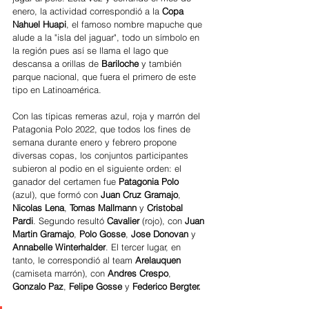
enero, la actividad correspondió a la 
Copa 
Nahuel Huapi
, el famoso nombre mapuche que 
alude a la "isla del jaguar", todo un símbolo en 
la región pues así se llama el lago que 
descansa a orillas de
 Bariloche 
y también 
parque nacional, que fuera el primero de este 
tipo en Latinoamérica. 
Con las típicas remeras azul, roja y marrón del 
Patagonia Polo 2022, que todos los fines de 
semana durante enero y febrero propone 
diversas copas, los conjuntos participantes 
subieron al podio en el siguiente orden: el 
ganador del certamen fue 
Patagonia Polo
(azul), que formó con 
Juan Cruz Gramajo
, 
Nicolas Lena
, 
Tomas Mallmann 
y 
Cristobal 
Pardi
. Segundo resultó 
Cavalier
 (rojo), con 
Juan 
Martin Gramajo
, 
Polo Gosse
, 
Jose Donovan
 y 
Annabelle Winterhalder
. El tercer lugar, en 
tanto, le correspondió al team 
Arelauquen
(camiseta marrón), con 
Andres Crespo
, 
Gonzalo Paz
, 
Felipe Gosse
 y 
Federico Bergter.