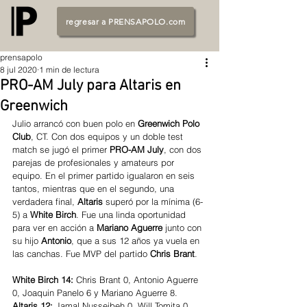
regresar a PRENSAPOLO.com
prensapolo
8 jul 2020
1 min de lectura
PRO-AM July para Altaris en
Greenwich
Julio arrancó con buen polo en 
Greenwich Polo 
Club
, CT. Con dos equipos y un doble test 
match se jugó el primer 
PRO-AM July
, con dos 
parejas de profesionales y amateurs por 
equipo. En el primer partido igualaron en seis 
tantos, mientras que en el segundo, una 
verdadera final, 
Altaris
 superó por la mínima (6-
5) a 
White Birch
. Fue una linda oportunidad 
para ver en acción a 
Mariano Aguerre
 junto con 
su hijo
 Antonio
, que a sus 12 años ya vuela en 
las canchas. Fue MVP del partido 
Chris Brant
. 
White Birch 14: 
Chris Brant 0, Antonio Aguerre 
0, Joaquin Panelo 6 y Mariano Aguerre 8. 
Altaris 12: 
Jamal Nusseibeh 0, Will Tomita 0, 