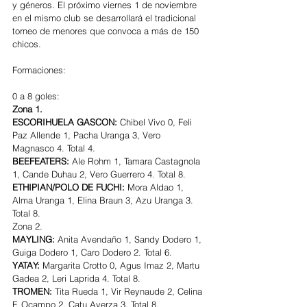
y géneros. El próximo viernes 1 de noviembre 
en el mismo club se desarrollará el tradicional 
torneo de menores que convoca a más de 150 
chicos.
Formaciones:
0 a 8 goles:
Zona 1.
ESCORIHUELA GASCON: 
Chibel Vivo 0, Feli 
Paz Allende 1, Pacha Uranga 3, Vero 
Magnasco 4. Total 4.
BEEFEATERS: 
Ale Rohm 1, Tamara Castagnola 
1, Cande Duhau 2, Vero Guerrero 4. Total 8.
ETHIPIAN/POLO DE FUCHI: 
Mora Aldao 1, 
Alma Uranga 1, Elina Braun 3, Azu Uranga 3. 
Total 8.
Zona 2.
MAYLING: 
Anita Avendaño 1, Sandy Dodero 1, 
Guiga Dodero 1, Caro Dodero 2. Total 6.
YATAY: 
Margarita Crotto 0, Agus Imaz 2, Martu 
Gadea 2, Leri Laprida 4. Total 8.
TROMEN: 
Tita Rueda 1, Vir Reynaude 2, Celina 
F. Ocampo 2, Catu Ayerza 3. Total 8.