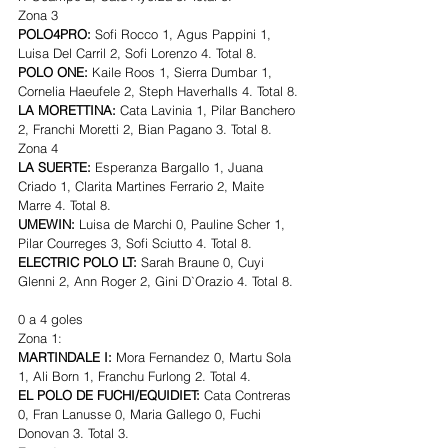
Zona 3
POLO4PRO: 
Sofi Rocco 1, Agus Pappini 1, 
Luisa Del Carril 2, Sofi Lorenzo 4. Total 8.
POLO ONE:
 Kaile Roos 1, Sierra Dumbar 1, 
Cornelia Haeufele 2, Steph Haverhalls 4. Total 8.
LA MORETTINA: 
Cata Lavinia 1, Pilar Banchero 
2, Franchi Moretti 2, Bian Pagano 3. Total 8.
Zona 4
LA SUERTE: 
Esperanza Bargallo 1, Juana 
Criado 1, Clarita Martines Ferrario 2, Maite 
Marre 4. Total 8.
UMEWIN:
 Luisa de Marchi 0, Pauline Scher 1, 
Pilar Courreges 3, Sofi Sciutto 4. Total 8.
ELECTRIC POLO LT:
 Sarah Braune 0, Cuyi 
Glenni 2, Ann Roger 2, Gini D`Orazio 4. Total 8.
0 a 4 goles
Zona 1:
MARTINDALE I: 
Mora Fernandez 0, Martu Sola 
1, Ali Born 1, Franchu Furlong 2. Total 4.
EL POLO DE FUCHI/EQUIDIET: 
Cata Contreras 
0, Fran Lanusse 0, Maria Gallego 0, Fuchi 
Donovan 3. Total 3.