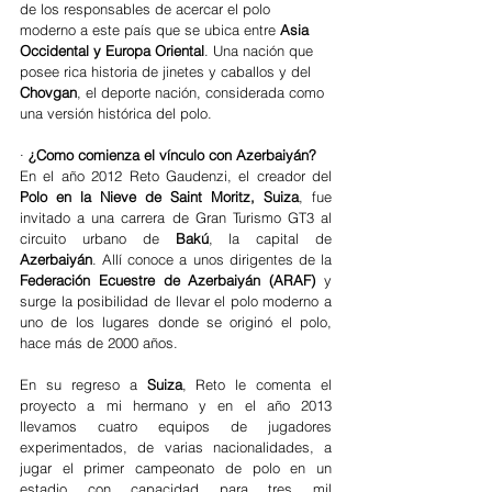
de los responsables de acercar el polo 
moderno a este país que se ubica entre
 Asia 
Occidental y Europa Oriental
. Una nación que 
posee rica historia de jinetes y caballos y del 
Chovgan
, el deporte nación, considerada como 
una versión histórica del polo. 
· 
¿Como comienza el vínculo con Azerbaiyán?
En el año 2012 Reto Gaudenzi, el creador del 
Polo en la Nieve de Saint Moritz, Suiza
, fue 
invitado a una carrera de Gran Turismo GT3 al 
circuito urbano de 
Bakú
, la capital de 
Azerbaiyán
. Allí conoce a unos dirigentes de la 
Federación Ecuestre de Azerbaiyán (ARAF)
 y 
surge la posibilidad de llevar el polo moderno a 
uno de los lugares donde se originó el polo, 
hace más de 2000 años. 
En su regreso a 
Suiza
, Reto le comenta el 
proyecto a mi hermano y en el año 2013 
llevamos cuatro equipos de jugadores 
experimentados, de varias nacionalidades, a 
jugar el primer campeonato de polo en un 
estadio con capacidad para tres mil 