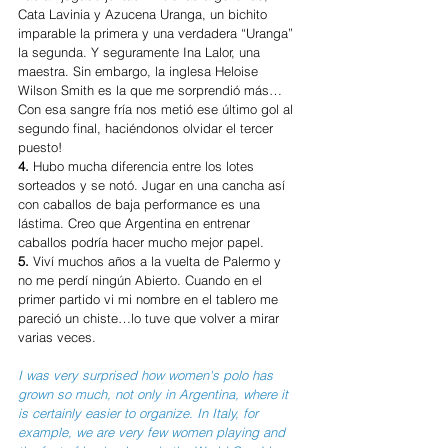
Cata Lavinia y Azucena Uranga, un bichito 
imparable la primera y una verdadera “Uranga” 
la segunda. Y seguramente Ina Lalor, una 
maestra. Sin embargo, la inglesa Heloise 
Wilson Smith es la que me sorprendió más… 
Con esa sangre fría nos metió ese último gol al 
segundo final, haciéndonos olvidar el tercer 
puesto!
4. 
Hubo mucha diferencia entre los lotes 
sorteados y se notó. Jugar en una cancha así 
con caballos de baja performance es una 
lástima. Creo que Argentina en entrenar 
caballos podría hacer mucho mejor papel. 
5. 
Viví muchos años a la vuelta de Palermo y 
no me perdí ningún Abierto. Cuando en el 
primer partido vi mi nombre en el tablero me 
pareció un chiste…lo tuve que volver a mirar 
varias veces.
I was very surprised how women's polo has 
grown so much, not only in Argentina, where it 
is certainly easier to organize. In Italy, for 
example, we are very few women playing and 