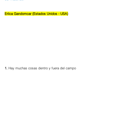
Eriica Gandomcar (Estados Unidos - USA)
1. 
Hay muchas cosas dentro y fuera del campo 
que he aprendido de esta primera Copa del 
Mundo. Una fue tener la disponibilidad de 
poder hablar con los otros equipos de los 
demás países, lo que es vital para nuestro 
deporte. Todos nos hemos enfrentado a los 
mismos retos dentro de nuestro deporte, pero 
creo que algunos han evolucionado más rápido 
que otros. Pero veo también que todos 
tenemos las mismas luchas y tener este torneo 