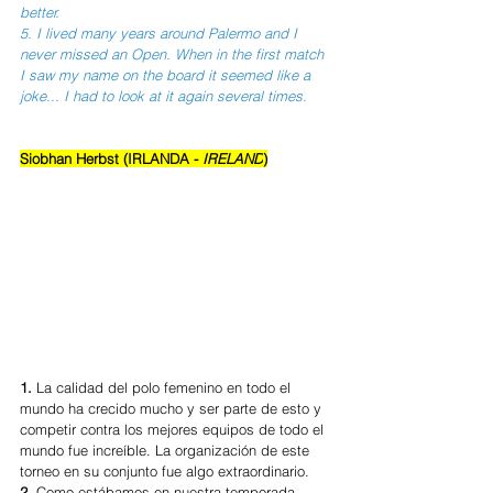
better. 
5. I lived many years around Palermo and I 
never missed an Open. When in the first match 
I saw my name on the board it seemed like a 
joke... I had to look at it again several times.
Siobhan Herbst (IRLANDA - 
IRELAND
)
1.
 La calidad del polo femenino en todo el 
mundo ha crecido mucho y ser parte de esto y 
competir contra los mejores equipos de todo el 
mundo fue increíble. La organización de este 
torneo en su conjunto fue algo extraordinario. 
2.
 Como estábamos en nuestra temporada 