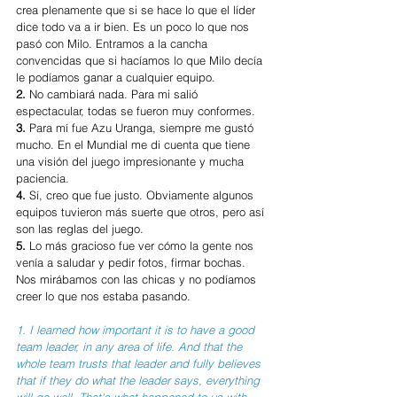
crea plenamente que si se hace lo que el líder 
dice todo va a ir bien. Es un poco lo que nos 
pasó con Milo. Entramos a la cancha 
convencidas que si hacíamos lo que Milo decía 
le podíamos ganar a cualquier equipo. 
2. 
No cambiará nada. Para mi salió 
espectacular, todas se fueron muy conformes.
3. 
Para mí fue Azu Uranga, siempre me gustó 
mucho. En el Mundial me di cuenta que tiene 
una visión del juego impresionante y mucha 
paciencia. 
4. 
Sí, creo que fue justo. Obviamente algunos 
equipos tuvieron más suerte que otros, pero así 
son las reglas del juego.
5. 
Lo más gracioso fue ver cómo la gente nos 
venía a saludar y pedir fotos, firmar bochas. 
Nos mirábamos con las chicas y no podíamos 
creer lo que nos estaba pasando. 
1. I learned how important it is to have a good 
team leader, in any area of life. And that the 
whole team trusts that leader and fully believes 
that if they do what the leader says, everything 
will go well. That's what happened to us with 