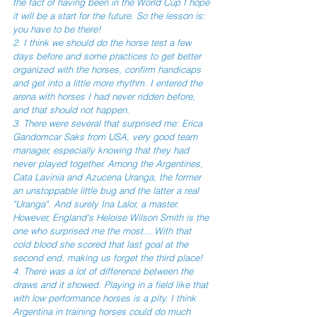
the fact of having been in the World Cup I hope 
it will be a start for the future. So the lesson is: 
you have to be there! 
2. I think we should do the horse test a few 
days before and some practices to get better 
organized with the horses, confirm handicaps 
and get into a little more rhythm. I entered the 
arena with horses I had never ridden before, 
and that should not happen.
3. There were several that surprised me: Erica 
Gandomcar Saks from USA, very good team 
manager, especially knowing that they had 
never played together. Among the Argentines, 
Cata Lavinia and Azucena Uranga, the former 
an unstoppable little bug and the latter a real 
"Uranga". And surely Ina Lalor, a master. 
However, England's Heloise Wilson Smith is the 
one who surprised me the most... With that 
cold blood she scored that last goal at the 
second end, making us forget the third place!
4. There was a lot of difference between the 
draws and it showed. Playing in a field like that 
with low performance horses is a pity. I think 
Argentina in training horses could do much 