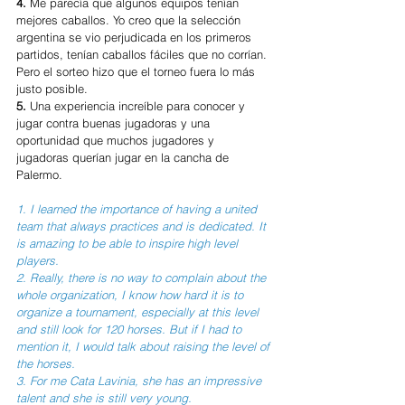
4. 
Me parecía que algunos equipos tenían 
mejores caballos. Yo creo que la selección 
argentina se vio perjudicada en los primeros 
partidos, tenían caballos fáciles que no corrían. 
Pero el sorteo hizo que el torneo fuera lo más 
justo posible.
5. 
Una experiencia increíble para conocer y 
jugar contra buenas jugadoras y una 
oportunidad que muchos jugadores y 
jugadoras querían jugar en la cancha de 
Palermo.
1. I learned the importance of having a united 
team that always practices and is dedicated. It 
is amazing to be able to inspire high level 
players.
2. Really, there is no way to complain about the 
whole organization, I know how hard it is to 
organize a tournament, especially at this level 
and still look for 120 horses. But if I had to 
mention it, I would talk about raising the level of 
the horses.
3. For me Cata Lavinia, she has an impressive 
talent and she is still very young.