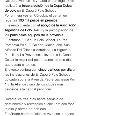
Desde el viernes 15 y hasta el domingo 17 se 
realizará la 
tercera edición de la Copa Colcar 
de polo
 en El Caburé Polo School.
Por primera vez en Córdoba, el certamen 
repartirá 
100 mil pesos en premios
.
El evento cuenta con el 
apoyo de la Asociación 
Argentina de Polo
 (AAP) y la participación de 
los 
principales equipos de la provincia
.
El anfitrión El Cabure Polo School, La Paz, 
Pompeya Polo, El Galpón, Malagueño, San 
Alfonso Del Talar, La Asturiana, La Higuerita, 
Piquillin y La Providencia llevarán a la Copa 
Colcar lo mejor del polo durante los tres días 
que durará el torneo.
El evento contará con 
cinco partidos por día
 en 
las instalaciones de El Caburé Polo School, 
ubicado sobre la Avenida Padre Luchesse Km 
1 Villa Allende , uno de los clubes más 
cercanos a la capital provincial.
Durante los tres días habrá servicio de 
gastronomía y recreación al aire libre con food 
trucks y barras de bebidas.
El sábado habrá música en vivo con la banda 