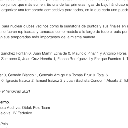
s conjuntos que más sumen. Es una de las primeras ligas de bajo hándicap e
e organizar una temporada competitiva para todos, en la que cada uno puede
s para nuclear clubes vecinos como la sumatoria de puntos y sus finales en 
tino fueron replicadas y tomadas como modelo a lo largo de todo el país por 
zan sus temporadas más importantes de la misma manera.  
 Sánchez Fontán 0, Juan Martín Echaide 0, Mauricio Piñar 1 y Antonio Flores 0
n Zampone 0, Juan Cruz Hereñu 1, Franco Rodríguez 1 y Enrique Fuentes 1. To
r 0, Germán Blanco 1, Gonzalo Amigo 2 y Tomás Bruz 0. Total 6. 
0, Ignacio Iraizoz 2, Ismael Iraizoz 2 y Juan Bautista Condomí Alcorta 2. Tot
n el hándicap 2021
lermo.
ueta Audi vs. Oblak Polo Team
ejo vs. LV Federico
aPolo