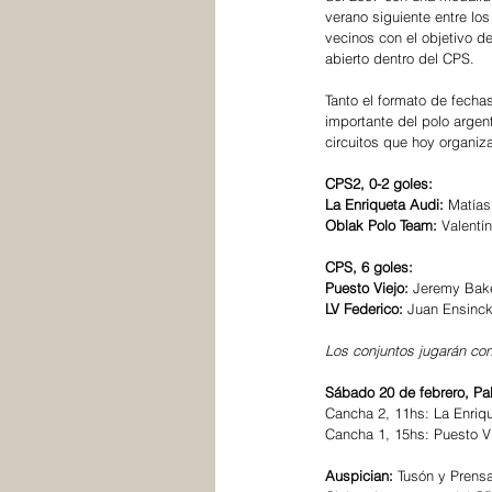
verano siguiente entre lo
vecinos con el objetivo d
abierto dentro del CPS. 
Tanto el formato de fecha
importante del polo argen
circuitos que hoy organi
CPS2, 0-2 goles: 
La Enriqueta Audi:
 Matías
Oblak Polo Team:
 Valentí
CPS, 6 goles:
Puesto Viejo: 
Jeremy Bake
LV Federico:
 Juan Ensinck 
Los conjuntos jugarán co
Sábado 20 de febrero, Pa
Cancha 2, 11hs: La Enriq
Cancha 1, 15hs: Puesto Vi
Auspician: 
Tusón y Prens