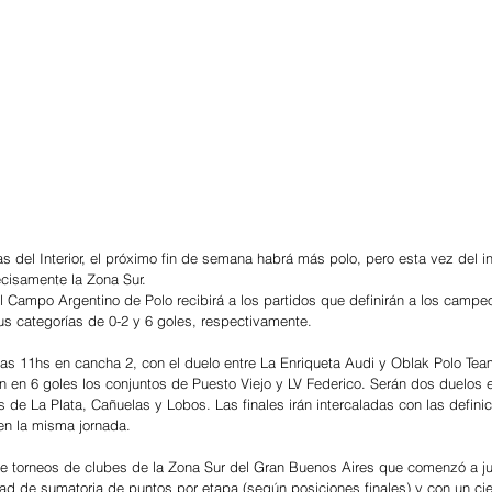
gas del Interior, el próximo fin de semana habrá más polo, pero esta vez del int
cisamente la Zona Sur. 
l Campo Argentino de Polo recibirá a los partidos que definirán a los campe
sus categorías de 0-2 y 6 goles, respectivamente.
as 11hs en cancha 2, con el duelo entre La Enriqueta Audi y Oblak Polo Team 
n en 6 goles los conjuntos de Puesto Viejo y LV Federico. Serán dos duelos 
de La Plata, Cañuelas y Lobos. Las finales irán intercaladas con las defini
en la misma jornada. 
de torneos de clubes de la Zona Sur del Gran Buenos Aires que comenzó a ju
d de sumatoria de puntos por etapa (según posiciones finales) y con un cie