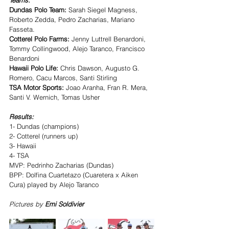
Teams:
Dundas Polo Team:
 Sarah Siegel Magness, 
Roberto Zedda, Pedro Zacharias, Mariano 
Fasseta.
Cotterel Polo Farms:
 Jenny Luttrell Benardoni, 
Tommy Collingwood, Alejo Taranco, Francisco 
Benardoni
Hawaii Polo Life:
 Chris Dawson, Augusto G. 
Romero, Cacu Marcos, Santi Stirling
TSA Motor Sports:
 Joao Aranha, Fran R. Mera, 
Santi V. Wernich, Tomas Usher
Results:
1- Dundas (champions)
2- Cotterel (runners up)
3- Hawaii 
4- TSA
MVP: Pedrinho Zacharias (Dundas)
BPP: Dolfina Cuartetazo (Cuaretera x Aiken 
Cura) played by Alejo Taranco
Pictures by 
Emi Soldivier