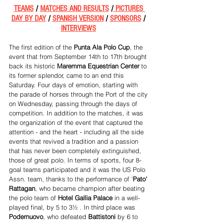
TEAMS
 / 
MATCHES AND RESULTS
 /
 PICTURES 
DAY BY DAY
 / 
SPANISH VERSION
 / 
SPONSORS
 / 
INTERVIEWS
The first edition of the 
Punta Ala Polo Cup
, the 
event that from September 14th to 17th brought 
back its historic 
Maremma Equestrian Center
 to 
its former splendor, came to an end this 
Saturday. Four days of emotion, starting with 
the parade of horses through the Port of the city 
on Wednesday, passing through the days of 
competition. In addition to the matches, it was 
the organization of the event that captured the 
attention - and the heart - including all the side 
events that revived a tradition and a passion 
that has never been completely extinguished, 
those of great polo. In terms of sports, four 8-
goal teams participated and it was the US Polo 
Assn. team, thanks to the performance of '
Pato' 
Rattagan
, who became champion after beating 
the polo team of 
Hotel Gallia Palace
 in a well-
played final, by 5 to 3½ . In third place was 
Podernuovo
, who defeated
 Battistoni
 by 6 to 