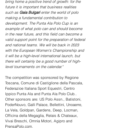
bring home a positive trend of growth: for the 
future it is important that business realities 
such as 
Gaia Bulgari 
enter the world of polo 
making a fundamental contribution to 
development. The Punta Ala Polo Cup is an 
example of what polo can and should become 
in the near future, and this field can become a 
valid support point for the preparation of federal 
and national teams. We will be back in 2023 
with the European Women's Championship and 
it will be a high-level international launch, but 
there will certainly be a good number of high-
level tournaments on the calendar." 
The competition was sponsored by Regione 
Toscana, Comune di Castiglione della Pascala, 
Federazioe Italiana Sport Equestri, Centro 
Ippico Punta Ala and Punta Ala Polo Club.. 
Other sponsors are: US Polo Assn., Batistoni, 
PoderNouvo, Galli Palace, Bellettini, Unoaerre, 
La Vela, Goldpan, Gardens, Deep, Locman, 
Officina della Megaglia, Relais & Chateaux, 
Vivai Breschi, Omnia Motori, Agipro and 
PrensaPolo.com. 