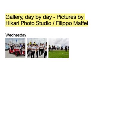
Gallery, day by day - Pictures by 
Hikari Photo Studio / Filippo Maffei
Wednesday
Thrusday - Friday - Saturday - Action and 