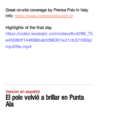
Great on-site coverage by Prensa Polo in Italy. 
Info: 
https://www.corrieredellosport.it/
Highlights of the final day
https://video.wixstatic.com/video/6c4299_75
e4508bff144696babfd96301e21cb3/1080p/
mp4/file.mp4
Version en español
El polo volvió a brillar en Punta 
Ala 