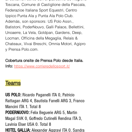
Toscana, Comune di Castiglione della Pascala, 
Federazioe Italiana Sport Equestri, Centro 
Ippico Punta Ala y Punta Ala Polo Club. 
Además, son sponsors: US Polo Assn., 
Batistoni, PoderNouvo, Galli Palace, Bellettini, 
Unoaerre, La Vela, Goldpan, Gardens, Deep, 
Locman, Officina della Megaglia, Relais & 
Chateaux, Vivai Breschi, Omnia Motori, Agipro 
y Prensa Polo.com. 
Cobertura onsite de Prensa Polo desde Italia. 
Info: 
https://www.corrieredellosport.it/
Teams
US POLO: 
Ricardo Paganelli ITA 0, Patricio 
Rattagan ARG 4, Bautista Fanelli ARG 3, Franco 
Mancini ITA 1. Total 8
PODERNUOVO: 
Felix Beguerie ARG 5, Martin 
Magal SVK 0, Goffredo Cutinelli Rendina ITA 3, 
Lavinia Elser USA 0. Total 8
HOTEL GALLIA:
 Alexander Aggravi ITA 0, Sandra 