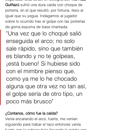
Guiñazú
 sufrió una dura caída con choque de 
portería, en el que resultó, por fortuna, ileso al 
igual que su yegua. Indagamos al jugador 
sobre lo ocurrido tras el golpe con las porterías 
de goma espuma de base imantada: 
"Una vez que lo choqué salió 
enseguida el arco; no solo 
sale rápido, sino que también 
es blando y no te golpeas, 
¡está bueno! Si hubiese sido 
con el mimbre pienso que, 
como ya me lo he chocado 
alguna que otra vez no tan así, 
el golpe sería de otro tipo, un 
poco más brusco"
¿Contanos, cómo fue la caída?
Venía encarando el arco, fuerte, me venían 
siguiendo para trabar el taco entonces venía 
fuerte con la cabeza baja llevando la pelota con 