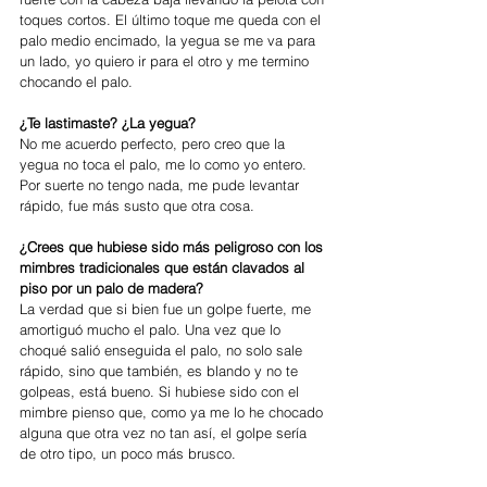
toques cortos. El último toque me queda con el 
palo medio encimado, la yegua se me va para 
un lado, yo quiero ir para el otro y me termino 
chocando el palo. 
¿Te lastimaste? ¿La yegua?
No me acuerdo perfecto, pero creo que la 
yegua no toca el palo, me lo como yo entero. 
Por suerte no tengo nada, me pude levantar 
rápido, fue más susto que otra cosa.
¿Crees que hubiese sido más peligroso con los 
mimbres tradicionales que están clavados al 
piso por un palo de madera?
La verdad que si bien fue un golpe fuerte, me 
amortiguó mucho el palo. Una vez que lo 
choqué salió enseguida el palo, no solo sale 
rápido, sino que también, es blando y no te 
golpeas, está bueno. Si hubiese sido con el 
mimbre pienso que, como ya me lo he chocado 
alguna que otra vez no tan así, el golpe sería 
de otro tipo, un poco más brusco. 