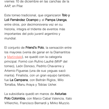
viernes 10 de diciembre en las canchas de la 
AAP, en Pilar. 
Este torneo tradicional, que organizaron 
Tolo y 
Loli Fernández Ocampo 
y el 
Pampa Uranga
, 
entre otros, por decimonovena vez en su 
historia, integra el tridente de eventos más 
importantes del polo juvenil argentino y 
mundial.  
El conjunto de 
Friend’s Polo
, la sensación entre 
los mayores (venía de ganar en la Diamantitos 
y 
Martindale
), se quedó con la categoría 
principal. Formó con Rufino Laulhé (MVP del 
torneo), León Donoso, Pedrito Chavanne y 
Artemio Figueras (una de sus yeguas sacó 
manta). Finalista, con un gran equipo también, 
fue 
La Campana
, con Beltrán Riglos, Milo 
Torralba, Manu Araya y Tobías Usher. 
La subsidiaria quedó en manos de 
Asturias 
Polo Colombia
, con Marco Cabal Valencia, Italo 
Viflierchio, Francisco Bernardi y Mirko Muzzio. 