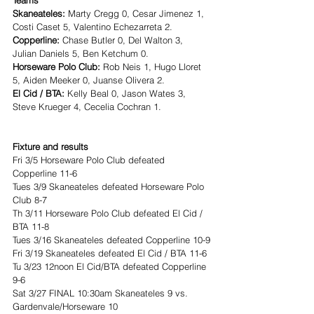
Skaneateles: 
Marty Cregg 0, Cesar Jimenez 1, 
Costi Caset 5, Valentino Echezarreta 2.
Copperline: 
Chase Butler 0, Del Walton 3, 
Julian Daniels 5, Ben Ketchum 0.
Horseware Polo Club: 
Rob Neis 1, Hugo Lloret 
5, Aiden Meeker 0, Juanse Olivera 2. 
El Cid / BTA: 
Kelly Beal 0, Jason Wates 3,  
Steve Krueger 4, Cecelia Cochran 1.
Fixture and results 
Fri 3/5 Horseware Polo Club defeated 
Copperline 11-6
Tues 3/9 Skaneateles defeated Horseware Polo 
Club 8-7
Th 3/11 Horseware Polo Club defeated El Cid / 
BTA 11-8
Tues 3/16 Skaneateles defeated Copperline 10-9
Fri 3/19 Skaneateles defeated El Cid / BTA 11-6 
Tu 3/23 12noon El Cid/BTA defeated Copperline 
9-6
Sat 3/27 FINAL 10:30am Skaneateles 9 vs. 
Gardenvale/Horseware 10 