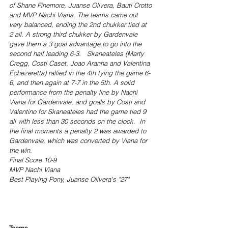
of Shane Finemore, Juanse Olivera, Bauti Crotto 
and MVP Nachi Viana. The teams came out 
very balanced, ending the 2nd chukker tied at 
2 all. A strong third chukker by Gardenvale 
gave them a 3 goal advantage to go into the 
second half leading 6-3.   Skaneateles (Marty 
Cregg, Costi Caset, Joao Aranha and Valentina 
Echezeretta) rallied in the 4th tying the game 6-
6, and then again at 7-7 in the 5th. A solid 
performance from the penalty line by Nachi 
Viana for Gardenvale, and goals by Costi and 
Valentino for Skaneateles had the game tied 9 
all with less than 30 seconds on the clock.  In 
the final moments a penalty 2 was awarded to 
Gardenvale, which was converted by Viana for 
the win.
Final Score 10-9
MVP Nachi Viana
Best Playing Pony, Juanse Olivera's "27"
Teams