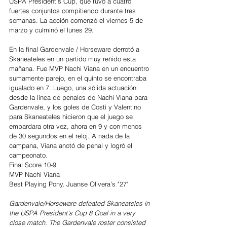
USPA President's Cup, que tuvo a cuatro 
fuertes conjuntos compitiendo durante tres 
semanas. La acción comenzó el viernes 5 de 
marzo y culminó el lunes 29. 
En la final Gardenvale / Horseware derrotó a 
Skaneateles en un partido muy reñido esta 
mañana. Fue MVP Nachi Viana en un encuentro 
sumamente parejo, en el quinto se encontraba 
igualado en 7. Luego, una sólida actuación 
desde la línea de penales de Nachi Viana para 
Gardenvale, y los goles de Costi y Valentino 
para Skaneateles hicieron que el juego se 
empardara otra vez, ahora en 9 y con menos 
de 30 segundos en el reloj. A nada de la 
campana, Viana anotó de penal y logró el 
campeonato.
Final Score 10-9
MVP Nachi Viana
Best Playing Pony, Juanse Olivera's "27"
Gardenvale/Horseware defeated Skaneateles in 
the USPA President's Cup 8 Goal in a very 
close match. The Gardenvale roster consisted 