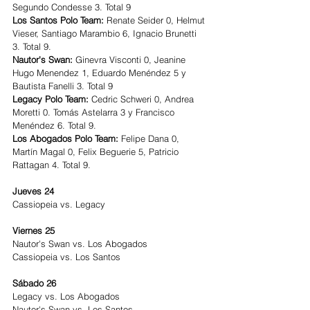
Segundo Condesse 3. Total 9
Los Santos Polo Team: 
Renate Seider 0, Helmut 
Vieser, Santiago Marambio 6, Ignacio Brunetti 
3. Total 9.
Nautor's Swan: 
Ginevra Visconti 0, Jeanine 
Hugo Menendez 1, Eduardo Menéndez 5 y 
Bautista Fanelli 3. Total 9
Legacy Polo Team: 
Cedric Schweri 0, Andrea 
Moretti 0. Tomás Astelarra 3 y Francisco 
Menéndez 6. Total 9. 
Los Abogados Polo Team: 
Felipe Dana 0, 
Martín Magal 0, Felix Beguerie 5, Patricio 
Rattagan 4. Total 9. 
Jueves 24
Cassiopeia vs. Legacy
Viernes 25
Nautor's Swan vs. Los Abogados
Cassiopeia vs. Los Santos
Sábado 26
Legacy vs. Los Abogados
Nautor's Swan vs. Los Santos