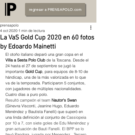
regresar a PRENSAPOLO.com
prensapolo
4 oct 2020
1 min de lectura
La VaS Gold Cup 2020 en 60 fotos
by Edoardo Mainetti
El otoño italiano deparó una gran copa en el 
Villa a Sesta Polo Club
 de la Toscana. Desde el 
24 hasta el 27 de septiembre se jugó la 
importante 
Gold Cup
, para equipos de 8-10 de 
hándicap, una de la más valorizada en lo que 
va de la temporada. Participaron 5 conjuntos, 
con jugadores de múltiples nacionalidades.  
Cuatro días a puro polo.
Resultó campeón el team 
Nautor's Swan 
(Ginevra Visconti, Jeanine Hugo, Eduardo 
Menéndez y Bautista Fanelli) que superó en 
una linda definición al conjunto de 
Cassiopeia 
por 10 a 7, con siete goles de Edu Menéndez y 
gran actuación de Bauti Fanelli. El BPP se lo 
llevó Pandora, jugada por Menendez.  Tercero 