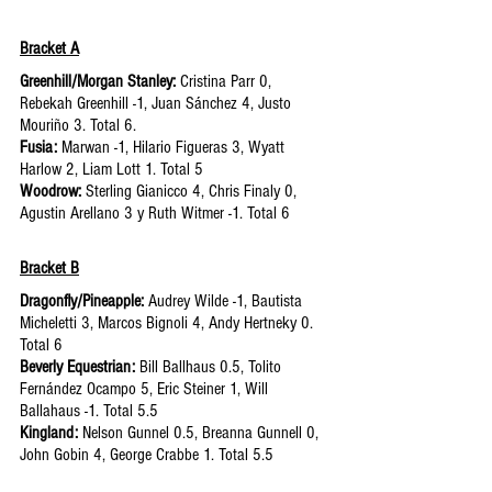
Bracket A
Greenhill/Morgan Stanley:
 Cristina Parr 0, 
Rebekah Greenhill -1, Juan Sánchez 4, Justo 
Mouriño 3. Total 6. 
Fusia: 
Marwan -1, Hilario Figueras 3, Wyatt 
Harlow 2, Liam Lott 1. Total 5
Woodrow: 
Sterling Gianicco 4, Chris Finaly 0, 
Agustin Arellano 3 y Ruth Witmer -1. Total 6
Bracket B
Dragonfly/Pineapple: 
Audrey Wilde -1, Bautista 
Micheletti 3, Marcos Bignoli 4, Andy Hertneky 0. 
Total 6
Beverly Equestrian: 
Bill Ballhaus 0.5, Tolito 
Fernández Ocampo 5, Eric Steiner 1, Will 
Ballahaus -1. Total 5.5
Kingland:
 Nelson Gunnel 0.5, Breanna Gunnell 0, 
John Gobin 4, George Crabbe 1. Total 5.5