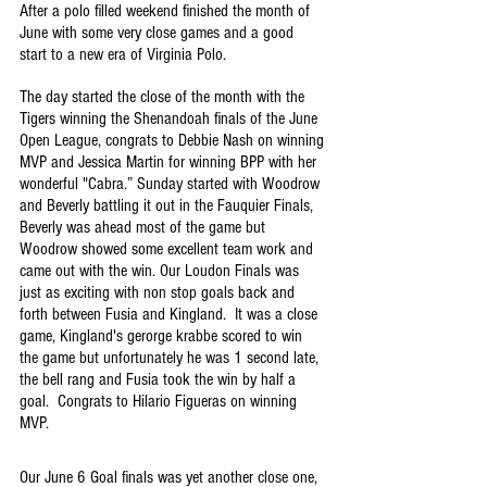
After a polo filled weekend finished the month of 
June with some very close games and a good 
start to a new era of Virginia Polo.
The day started the close of the month with the 
Tigers winning the Shenandoah finals of the June 
Open League, congrats to Debbie Nash on winning 
MVP and Jessica Martin for winning BPP with her 
wonderful "Cabra.” Sunday started with Woodrow 
and Beverly battling it out in the Fauquier Finals, 
Beverly was ahead most of the game but 
Woodrow showed some excellent team work and 
came out with the win. Our Loudon Finals was 
just as exciting with non stop goals back and 
forth between Fusia and Kingland.  It was a close 
game, Kingland's gerorge krabbe scored to win 
the game but unfortunately he was 1 second late, 
the bell rang and Fusia took the win by half a 
goal.  Congrats to Hilario Figueras on winning 
MVP.
Our June 6 Goal finals was yet another close one, 