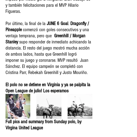
y también felicitaciones para el 
MVP Hilario 
Figueras. 
Por último, la final de la 
JUNE 6 Goal
. 
Dragonfly / 
Pineapple
 comenzó con goles consecutivos y una 
ventaja temprana, pero que  
Greenhill / Morgan 
Stanley
 supo responder de inmediato achicando la 
distancia. El resto del juego mostró mucha acción 
de ambos lados, hasta que Greenhill logró 
imponer su juego y coronarse. MVP resultó  Juan 
Sánchez. El equipo campeón se completó con 
C
ristina Parr, Rebekah Greenhill y Justo Mouriño. 
El polo no se detiene en Virginia y ya se palpita la 
Open League de julio! Los esperamos
Full pics and summary from Sunday polo, by 
Virgina United League 