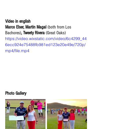
Video in english 
Marco Elser, Martin Magal 
(both from Los 
Bachores)
, Tweety Rivera 
(Great Oaks)
https://video.wixstatic.com/video/6c4299_44
6ecc924e75488fb981ed123e20e49e/720p/
mp4/file.mp4
Photo Gallery