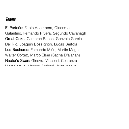
Teams
El Porteño:
 Fabio Acampora, Giacomo 
Galantino, Fernando Rivera, Segundo Cavanagh
Great Oaks:
 Cameron Bacon, Gonzalo Garcia 
Del Rio, Joaquin Bossignon, Lucas Bertola
Los Bachores:
 Fernando Miño, Martin Magal, 
Walter Cortez, Marco Elser (Sacha Dfajarian)
Nautor's Swan:
 Ginevra Visconti, Costanza 
Marchiorelle, Marcos Antinori, Juan Manuel 
Gonzales.