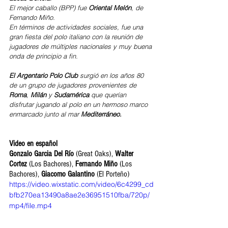
El mejor caballo (BPP) fue 
Oriental Melón
, de 
Fernando Miño.
En términos de actividades sociales, fue una 
gran fiesta del polo italiano con la reunión de 
jugadores de múltiples nacionales y muy buena 
onda de principio a fin.  
El Argentario Polo Club
 surgió en los años 80 
de un grupo de jugadores provenientes de 
Roma
, 
Milán
 y 
Sudamérica
 que querían 
disfrutar jugando al polo en un hermoso marco 
enmarcado junto al mar 
Mediterráneo.
Video en español
Gonzalo Garcia Del Río
 (Great Oaks), 
Walter 
Cortez 
(Los Bachores), 
Fernando Miño
 (Los 
Bachores), 
Giacomo Galantino 
(El Porteño)
https://video.wixstatic.com/video/6c4299_cd
bfb270ea13490a8ae2e36951510fba/720p/
mp4/file.mp4