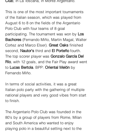
Club
, in La Toscana, in Monte Argentario. 
This is one of the most important tournaments 
of the Italian season, which was played from 
August 6 to 8 on the fields of the Argentario 
Polo Club with four teams of 8 goal 
participating. The tournament was won by 
Los 
Bachores
 (Fernando Miño, Martin Magal, Walter 
Cortez and Marco Elser). 
Great Oaks
 finished 
second, 
Nautor's
 third and
 El Porteño
 fourth. 
The top scorer player was
 Gonzalo García Del 
Río
, with 12 goals, and the Fair Play award went 
to 
Lucas Bertola
. BPP: 
Oriental Melón 
by 
Fernando Miño.
In terms of social activities, it was a great 
Italian polo party with the gathering of multiple 
national players and very good vibes from start 
to finish. 
The Argentario Polo Club was founded in the 
80's by a group of players from Rome, Milan 
and South America who wanted to enjoy 
playing polo in a beautiful setting next to the 