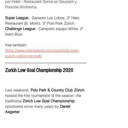
por Hotel - Restaurant Sonne en Seuzach y 
Porsche Winthertur.
Super League
 : Ganador Los Lobos, 2° Hato 
Restaurant St. Moritz, 3° Polo Park Zürich.
Challenge League
 : Campeón equipo White, 2° 
team Blue
Vea también: 
https://www.prensapolo.com/post/polo-park-
zurich-volvio-con-todo
Zurich Low Goal Championship 2020
Last weekend, 
Polo Park & Country Club Zürich 
hosted the first tournament of the season: the 
traditional 
Zürich Low Goal Championship
, 
sponsored since many years by 
Daniel 
Aegerter
.