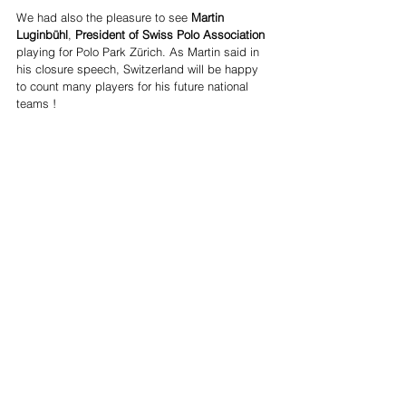
We had also the pleasure to see 
Martin 
Luginbühl
, 
President of Swiss Polo Association 
playing for Polo Park Zürich. As Martin said in 
his closure speech, Switzerland will be happy 
to count many players for his future national 
teams !
All players, their friends and family shared a 
delicious apero offers by 
Daniel Aegerter
, 
prizes were given to the winners of both 
leagues and provided by Hotel - Restaurant 
Sonne in Seuzach and Porsche Winthertur.
Super League 
: Winners Los Lobos, 2nd Hato 
Restaurant St. Moritz, 3rd Polo Park Zürich.
Challenge League 
: Winners team White, 2nd 
team Blue.
More information: 
https://www.prensapolo.com/post/polo-park-
zurich-volvio-con-todo
Mundo